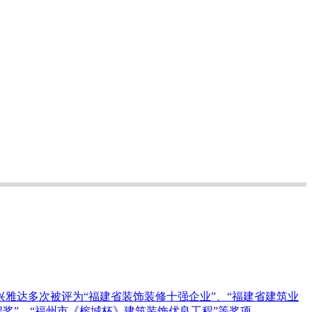
雅达多次被评为“福建省装饰装修十强企业”、“福建省建筑业
程奖”、“福州市《榕城杯》建筑装饰优良工程”等奖项。