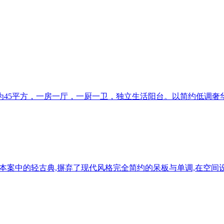
为45平方，一房一厅，一厨一卫，独立生活阳台。以简约低调奢
本案中的轻古典,摒弃了现代风格完全简约的呆板与单调,在空间设计