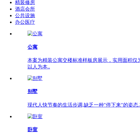
精装修房
酒店会所
公共设施
办公医疗
公寓
本案为精装公寓交楼标准样板房展示，实用面积仅
以人为本..
别墅
现代人快节奏的生活步调,缺乏一种"停下来"的姿态.
卧室