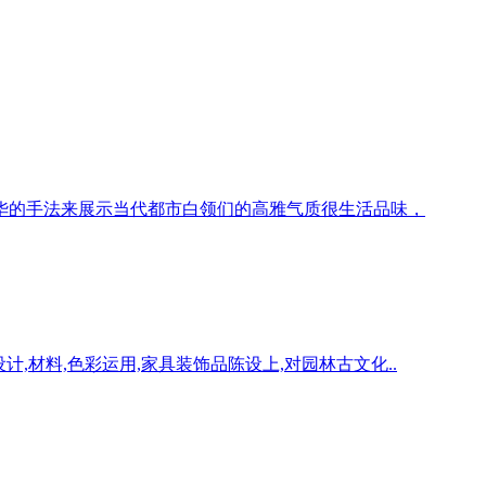
华的手法来展示当代都市白领们的高雅气质很生活品味，
,材料,色彩运用,家具装饰品陈设上,对园林古文化..