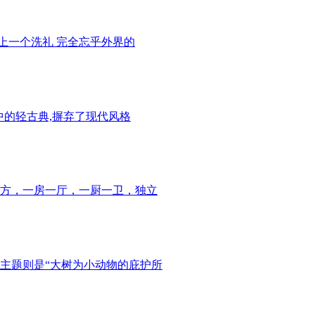
上一个洗礼 完全忘乎外界的
中的轻古典,摒弃了现代风格
平方，一房一厅，一厨一卫，独立
主题则是“大树为小动物的庇护所