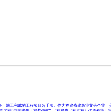
，施工完成的工程项目超千项。作为福建省建筑业龙头企业，兴
并多次荣获“中国建筑工程装饰奖”、“福建省《闽江杯》优质专业工