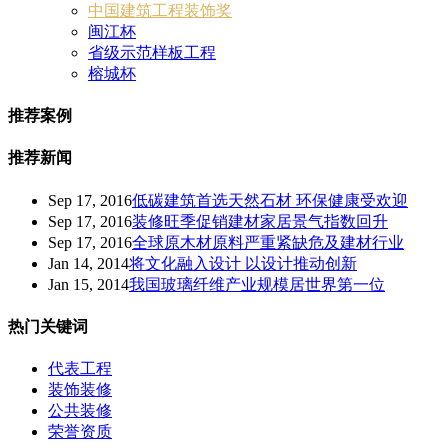
中国建筑工程装饰奖
闽江杯
省级示范样板工程
榕城杯
推荐案例
推荐新闻
Sep 17, 2016
低碳建筑首选天然石材 环保健康受欢迎
Sep 17, 2016
装修旺季促销建材家居景气指数回升
Sep 17, 2016
全球原木材原料严重紧缺危及建材行业
Jan 14, 2014
将文化融入设计 以设计推动创新
Jan 15, 2014
我国玻璃纤维产业规模居世界第一位
热门关键词
代表工程
装饰装修
公共装修
荣誉资质